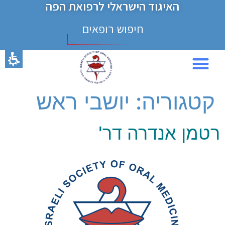
האיגוד הישראלי לרפואת הפה
חילתו
ל
חיפוש רופאים
ף
ינטרנט,
חץ
נטר
די
כנס 2024
עבור
קטגוריה:
יושבי ראש
אזור
וכן
רכזי
רטמן אנדרה דר'