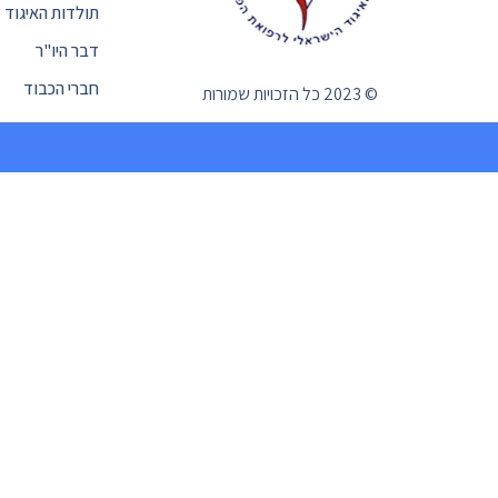
תולדות האיגוד
דבר היו"ר
חברי הכבוד
© 2023 כל הזכויות שמורות
געת
סוף
ף:
רופ'
ירשברג
ברהם
איגוד
ישראלי
רפואת
פה
אפשרותך