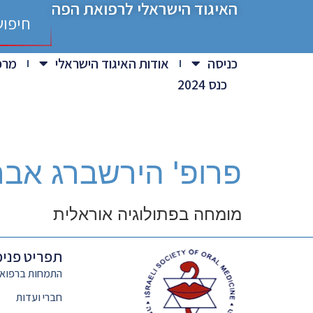
האיגוד הישראלי לרפואת הפה
חילתו
חיפוש
ל
ף
ינטרנט,
כניסה
אודות האיגוד הישראלי
מרפ
חץ
כנס 2024
נטר
די
עבור
אזור
וכן
פרופ' הירשברג אב
רכזי
מומחה בפתולוגיה אוראלית
תפריט פנימ
התמחות ברפוא
חברי ועדות