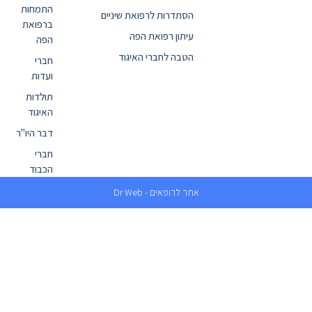
התמחות
הסתדרות לרפואת שיניים
ברפואת
עיתון רפואת הפה
הפה
הטבה לחברי האיגוד
חברי
ועדות
תולדות
האיגוד
דבר היו"ר
חברי
הכבוד
אתר לרופאים - Dr Web
געת
סוף
ף:
כויות
חולה
אונקולוגי