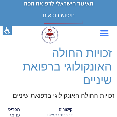
האיגוד הישראלי לרפואת הפה
חילתו
ל
חיפוש רופאים
ף
ינטרנט,
חץ
נטר
די
כנס 2024
עבור
זכויות החולה
אזור
וכן
האונקולוגי ברפואת
רכזי
שיניים
זכויות החולה האונקולוגי ברפואת שיניים
קישורים
תפריט
פנימי
דף הפייסבוק שלנו